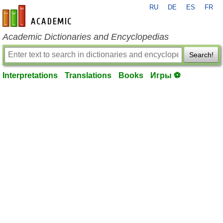
RU
DE
ES
FR
en-academic.com
Academic Dictionaries and Encyclopedias
Search!
Interpretations
Translations
Books
Игры ⚽