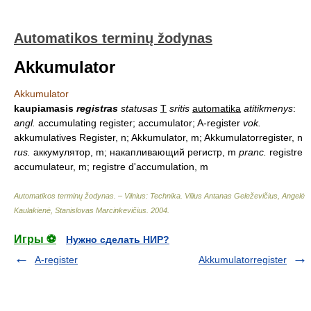
Automatikos terminų žodynas
Akkumulator
Akkumulator
kaupiamasis
registras
statusas
T
sritis
automatika
atitikmenys
:
angl.
accumulating register; accumulator; A-register
vok.
akkumulatives Register, n; Akkumulator, m; Akkumulatorregister, n
rus.
аккумулятор, m; накапливающий регистр, m
pranc.
registre
accumulateur, m; registre d'accumulation, m
Automatikos terminų žodynas. – Vilnius: Technika
.
Vilius Antanas Geleževičius, Angelė
Kaulakienė, Stanislovas Marcinkevičius
.
2004
.
Игры ⚽
Нужно сделать НИР?
A-register
Akkumulatorregister