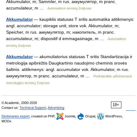
Akkumulator, m; Sammler, m rus. аккумулятор, m pranc.
accumulateur, m …
Automatikos terminų žodynas
Akkumulator
— kaupiklis statusas T sritis automatika atitikmenys:
angl. accumulator; storage unit; store vok. Akkumulator, m;
Speicher, m rus. аккумулятор, m; накопитель, m pranc.
accumulateur, m; dispositif d emmagasinage, m …
Automatikos
terminų žodynas
Akkumulator
— akumuliatorius statusas T sritis Standartizacija ir
metrologija apibrėžtis Daugkartinio naudojimo cheminis srovės
šaltinis. atitikmenys: angl. accumulator vok. Akkumulator, m rus.
аккумулятор, m pranc. accumulateur, m …
Penkiakalbis aiškinamasis
metrologijos terminų žodynas
© Academic, 2000-2026
18+
Contact us:
Technical Support
,
Advertising
Dictionaries export
, created on PHP,
Joomla,
Drupal,
WordPress,
MODx.