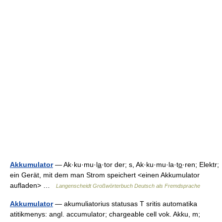
Akkumulator
— Ak·ku·mu·la̲·tor der; s, Ak·ku·mu·la·to̲·ren; Elektr;
ein Gerät, mit dem man Strom speichert <einen Akkumulator
aufladen> …
Langenscheidt Großwörterbuch Deutsch als Fremdsprache
Akkumulator
— akumuliatorius statusas T sritis automatika
atitikmenys: angl. accumulator; chargeable cell vok. Akku, m;