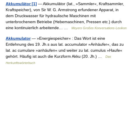
Akkumulātor [1]
— Akkumulātor (lat., »Sammler«, Kraftsammler,
Kraftspeicher), von Sir W. G. Armstrong erfundener Apparat, in
dem Druckwasser für hydraulische Maschinen mit
unterbrochenem Betriebe (Hebemaschinen, Pressen etc.) durch
eine kontinuierlich arbeitende… …
Meyers Großes Konversations-Lexikon
Akkumulator
— »Energiespeicher« : Das Wort ist eine
Entlehnung des 19. Jh.s aus lat. accumulator »Anhäufer«, das zu
lat. ac cumulare »anhäufen« und weiter zu lat. cumulus »Haufe«
gehört. Häufig ist auch die Kurzform Akku (20. Jh.) …
Das
Herkunftswörterbuch